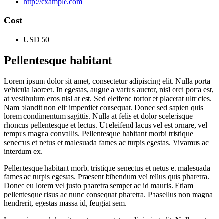
http://example.com
Cost
USD 50
Pellentesque habitant
Lorem ipsum dolor sit amet, consectetur adipiscing elit. Nulla porta
vehicula laoreet. In egestas, augue a varius auctor, nisl orci porta est,
at vestibulum eros nisl at est. Sed eleifend tortor et placerat ultricies.
Nam blandit non elit imperdiet consequat. Donec sed sapien quis
lorem condimentum sagittis. Nulla at felis et dolor scelerisque
rhoncus pellentesque et lectus. Ut eleifend lacus vel est ornare, vel
tempus magna convallis. Pellentesque habitant morbi tristique
senectus et netus et malesuada fames ac turpis egestas. Vivamus ac
interdum ex.
Pellentesque habitant morbi tristique senectus et netus et malesuada
fames ac turpis egestas. Praesent bibendum vel tellus quis pharetra.
Donec eu lorem vel justo pharetra semper ac id mauris. Etiam
pellentesque risus ac nunc consequat pharetra. Phasellus non magna
hendrerit, egestas massa id, feugiat sem.