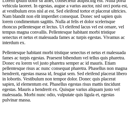
Lorem ipsum dolor sit amet, consectetur adipiscing elit. Nulla porta
vehicula laoreet. In egestas, augue a varius auctor, nisl orci porta est,
at vestibulum eros nisl at est. Sed eleifend tortor et placerat ultricies.
Nam blandit non elit imperdiet consequat. Donec sed sapien quis
lorem condimentum sagittis. Nulla at felis et dolor scelerisque
rhoncus pellentesque et lectus. Ut eleifend lacus vel est ornare, vel
tempus magna convallis. Pellentesque habitant morbi tristique
senectus et netus et malesuada fames ac turpis egestas. Vivamus ac
interdum ex.
Pellentesque habitant morbi tristique senectus et netus et malesuada
fames ac turpis egestas. Praesent bibendum vel tellus quis pharetra.
Donec eu lorem vel justo pharetra semper ac id mauris. Etiam
pellentesque risus ac nunc consequat pharetra. Phasellus non magna
hendrerit, egestas massa id, feugiat sem. Sed eleifend placerat libero
in lobortis. Vestibulum non tempor dolor. Donec quis placerat
sapien, id elementum est. Phasellus egestas risus mattis tincidunt
egestas. Mauris a hendrerit ex. Quisque varius aliquam justo vel
malesuada. Morbi nunc odio, vulputate quis ligula et, egestas
pulvinar massa.